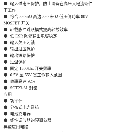
⚫
输入过电压保护，防止设备在高压大电流条件
下工作
⚫
综合 550mΩ 高边 350 米 Ω 低压侧功率 80V
MOSFET 开关
⚫
轻载脉冲跳跃模式提高轻载效率
⚫
低 ESR 陶瓷输出电容稳定
⚫
输入欠压闭锁
⚫
输出过压保护
⚫
输出短路保护
⚫
过温保护
⚫
固定 1200khz 开关频率
⚫
6.5V 至 55V 宽工作输入范围
⚫
效率高达 92%
⚫
SOT23-6L 封装
应用
⚫
功率计
⚫
分布式电力系统
⚫
电池充电器
⚫
线性调节器的预调节器
典型应用电路