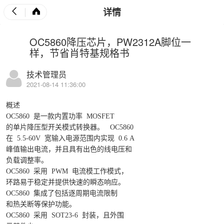
详情
OC5860降压芯片，PW2312A脚位一
样，节省肖特基规格书
技术管理员
2021-08-14 11:36:00
概述
OC5860
是一款内置功率
MOSFET
的单片降压型开关模式转换器。
OC5860
在
5.5-60V
宽输入电源范围内实现
0.6 A
峰值输出电流，并且具有出色的线电压和
负载调整率。
OC5860
采用
PWM
电流模工作模式，
环路易于稳定并提供快速的瞬态响应。
OC5860
集成了包括逐周期电流限制
和热关断等保护功能。
OC5860
采用
SOT23-6
封装，且外围