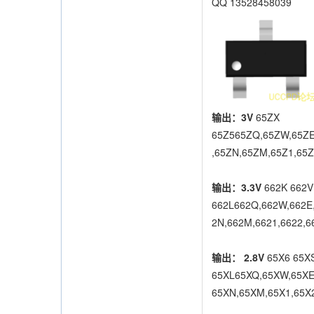
QQ 13528458039
输出：3V
65ZX
65Z565ZQ,65ZW,65ZE,
,65ZN,65ZM,65Z1,65Z
输出：3.3V
662K 662V
662L662Q,662W,662E,
2N,662M,6621,6622,6
输出：
2.8V
65X6 65X
65XL65XQ,65XW,65XE,
65XN,65XM,65X1,65X2