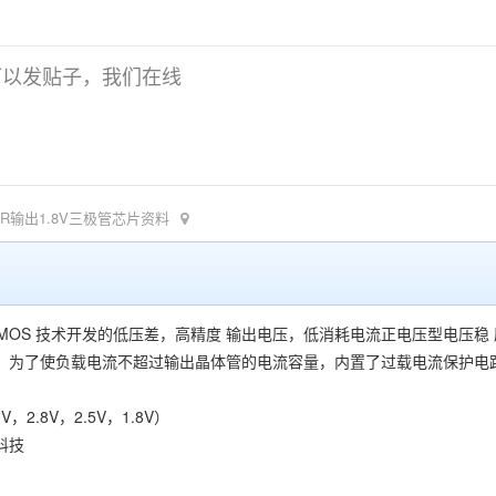
可以发贴子，我们在线
5KR输出1.8V三极管芯片资料
用 CMOS 技术开发的低压差，高精度 输出电压，低消耗电流正电压型电
为了使负载电流不超过输出晶体管的电流容量，内置了过载电流保护电路、短路保护
V，2.8V，2.5V，1.8V）
科技
9