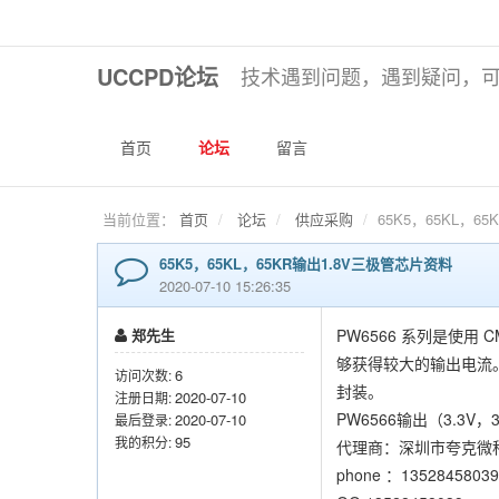
UCCPD论坛
技术遇到问题，遇到疑问，
首页
论坛
留言
当前位置：
首页
论坛
供应采购
65K5，65KL，6
65K5，65KL，65KR输出1.8V三极管芯片资料
2020-07-10 15:26:35
郑先生
PW6566 系列是使
够获得较大的输出电流。
6
访问次数:
封装。
2020-07-10
注册日期:
PW6566输出（3.3V，3
2020-07-10
最后登录:
95
我的积分:
代理商：深圳市夸克微
phone ：1352845803