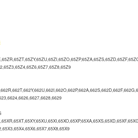
65ZR,65ZT,65ZY,65ZU,65ZI,65ZO,65ZP,65ZA,65ZS,65ZD,65ZF,65Z
2,65Z3,65Z4,65Z6,65Z7,65Z8,65Z9
662R,662T,662Y,662U,662I,662O,662P,662A,662S,662D,662F,662G,6
623,6624,6626,6627,6628,6629
S
65XR,65XT,65XY,65XU,65XI,65XO,65XP,65XA,65XS,65XD,65XF,65XG
,65X3,65X4,65X6,65X7,65X8,65X9